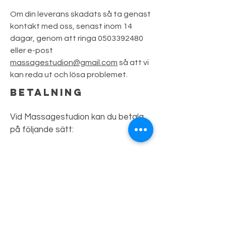
Om din leverans skadats så ta genast
kontakt med oss, senast inom 14
dagar, genom att ringa
0503392480
eller e-post
massagestudion@gmail.com
så att vi
kan reda ut och lösa problemet.
bETALNING
Vid Massagestudion kan du betala
på följande sätt:
kontant, vid avhämtning eller
vårdkontakt
bank- eller kreditkort
Paypal
När du betalar med bank- eller