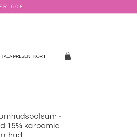
ER 60€
GITALA PRESENTKORT
ornhudsbalsam -
ed 15% karbamid
orr hud