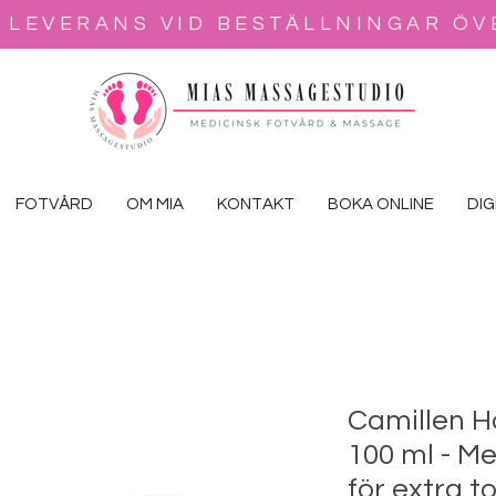
 LEVERANS VID BESTÄLLNINGAR ÖV
FOTVÅRD
OM MIA
KONTAKT
BOKA ONLINE
DI
Camillen H
100 ml - M
för extra t