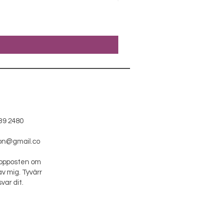
43,00 €
39 2480
on@gmail.co
äppposten om
av mig. Tyvärr
var dit.