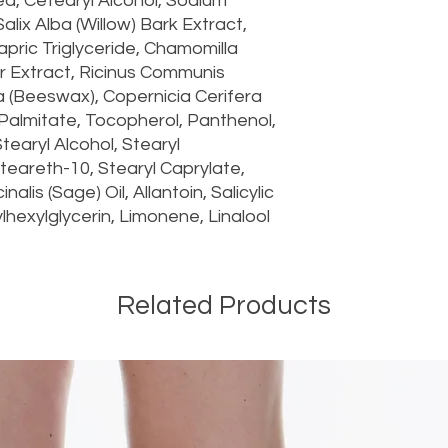
ea, Cetearyl Alcohol, Sodium
Salix Alba (Willow) Bark Extract,
apric Triglyceride, Chamomilla
er Extract, Ricinus Communis
ba (Beeswax), Copernicia Cerifera
Palmitate, Tocopherol, Panthenol,
earyl Alcohol, Stearyl
eareth-10, Stearyl Caprylate,
inalis (Sage) Oil, Allantoin, Salicylic
hexylglycerin, Limonene, Linalool
Related Products