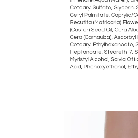
InnehållerAqua (Water), Ur
Cetearyl Sulfate, Glycerin, 
Cetyl Palmitate, Caprylic/C
Recutita (Matricaria) Flow
(Castor) Seed Oil, Cera Al
Cera (Carnauba), Ascorbyl 
Cetearyl Ethylhexanoate, St
Heptanoate, Steareth-7, St
Myristyl Alcohol, Salvia Offic
Acid, Phenoxyethanol, Ethyl