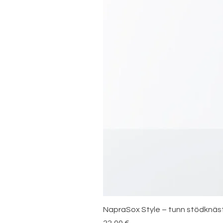
NapraSox Style – tunn stödknä
Pris