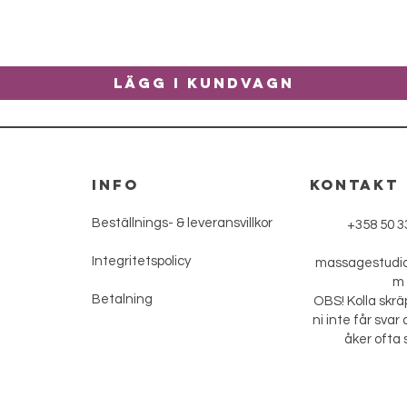
Lägg i kundvagn
INFO
KONTAKT
Beställnings- &
leveransvillkor
+358 50 3
Integritetspolicy
massagestudi
m
Betalning
OBS! Kolla skr
ni inte får svar 
åker ofta s